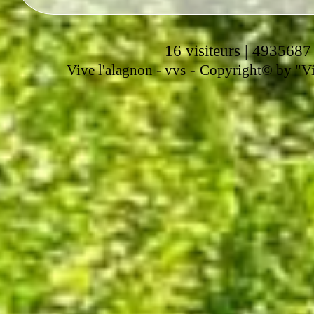
16 visiteurs | 4935687
-
Vive l'alagnon -
vvs
Copyright© by "Vir