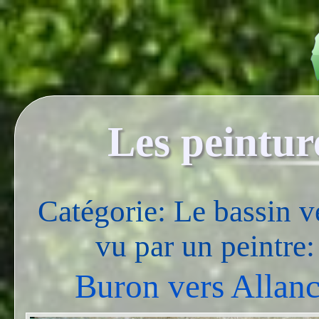
Les peintur
Catégorie: Le bassin v
vu par un peintre
Buron vers Allanc