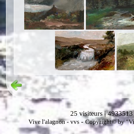
25 visiteurs | 4933513
-
Vive l'alagnon -
vvs
Copyright© by "Vir