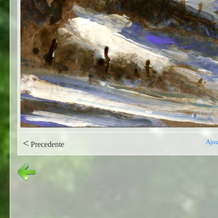
<
Ajou
Precedente