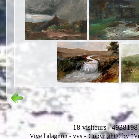
18 visiteurs | 4938198
-
Vive l'alagnon -
vvs
Copyright© by "Vir